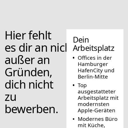
Hier fehlt 
Dein 
es dir an nichts – 
Arbeitsplatz
außer an 
Offices in der 
Hamburger 
Gründen,  
HafenCity und 
Berlin-Mitte
dich nicht 
Top 
ausgestatteter 
zu 
Arbeitsplatz mit 
modernsten 
bewerben.
Apple-Geräten
Modernes Büro 
mit Küche, 