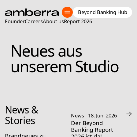
Beyond Banking Hub
Founder
Careers
About us
Report 2026
Neues aus 
unserem Studio
News & 
News
18. Juni 2026
Stories
Der Beyond
Banking Report
Brandneues zu 
2026 ist da!