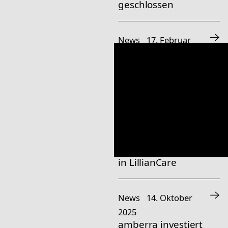
geschlossen
News
17. Februar
2026
amberra investiert
in nuuEnergy für
die Wärmewende
News
14. Oktober
2025
amberra investiert
in LillianCare
News
14. Oktober
2025
amberra investiert